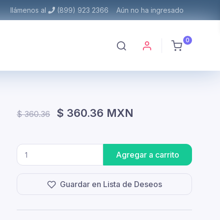
llámenos al
(899) 923 2366
Aún no ha ingresado
0
$ 360.36 MXN
$ 360.36
Agregar a carrito
Guardar en Lista de Deseos