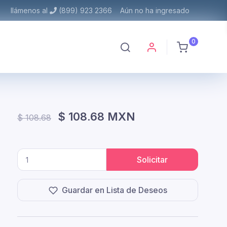
llámenos al
(899) 923 2366
Aún no ha ingresado
0
$ 108.68 MXN
$ 108.68
Solicitar
Guardar en Lista de Deseos