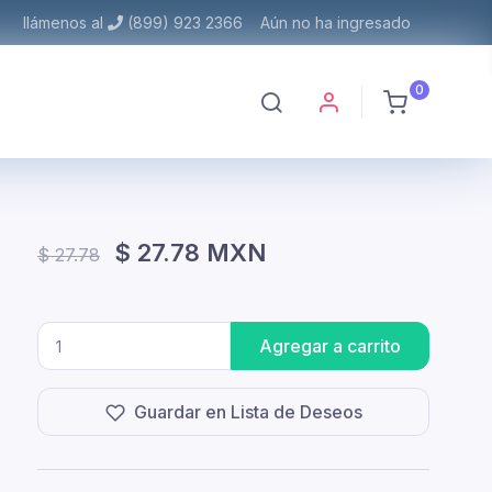
llámenos al
(899) 923 2366
Aún no ha ingresado
0
$ 27.78 MXN
$ 27.78
Agregar a carrito
Guardar en Lista de Deseos