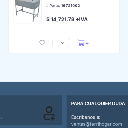
# Parte:
16721002
$ 14,721.78 +IVA
PARA CUALQUIER DUDA
.
Escribanos a:
ventas@ferrihogar.com