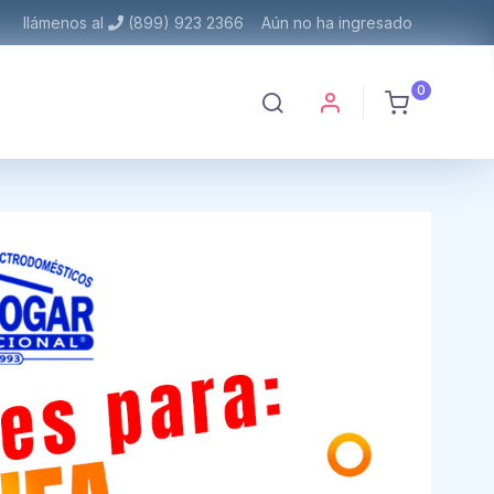
llámenos al
(899) 923 2366
Aún no ha ingresado
0